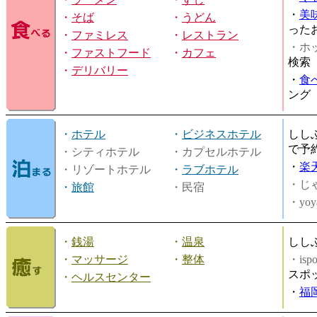
・
美
・
そば
・
うどん
った
・
ファミレス
・
レストラン
・ホッ
・
ファストフード
・
カフェ
検索
・
デリバリー
・
食
ング
・
ホテル
・
ビジネスホテル
しし
で予
・シティホテル
・カプセルホテル
・
楽
・リゾートホテル
・
ラブホテル
・じ
・
旅館
・民宿
・yoy
・
銭湯
・
温泉
しし
・
マッサージ
・
整体
・is
スポ
・
ヘルスセンター
・
福