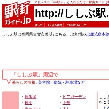
アドレスに「○○駅.jp」と入れるだけ！駅街ガイド
http://ししぶ駅.
｜
｜
使い方
よくある質問
ご利用にあたって
ししぶ駅は福岡県古賀市美明2にある、JR九州の
JR鹿児島本
「ししぶ駅」周辺で
暮らしの情報
:
美容院・病院・駐車場など
・
居酒屋
・
ビアガーデン
しし
れと
・
焼肉
・
中華
・
ぐ
・
ラーメン
・
すし