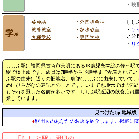
・映画
・
英会話
・
外国語会話
しし
・
教養教室
・
趣味教室
・
ケ
と分
・
各種学校
・
専門学校
・
リ
ししぶ駅は福岡県古賀市美明にあるJR鹿児島本線の停車駅
駅で橋上駅です。駅員は7時半から19時半まで配置されて
ぶ駅の由来は辺りの旧地名、鹿部(ししぶ)に由来していて
めにひらがなの表記とのことです。いまでも地元では鹿部
もそれを冠した名前が多いです。ししぶ駅近辺の飲食店は
業しています。
見つけた!jp 地域版
●
駅周辺のあなたのお店を紹介します。掲載に
「ししぶ駅」周辺の