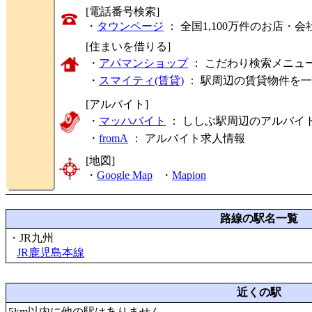
[電話番号検索]
・
タウンページ
： 全国1,100万件のお店
[住まいを借りる]
・
アパマンショップ
： こだわり検索メニュ
・
スマイティ(賃貸)
： 駅周辺の賃貸物件を
[アルバイト]
・
マッハバイト
： ししぶ駅周辺のアルバイ
・
fromA
：
アルバイト求人情報
[地図]
・
Google Map
・
Mapion
路線の駅名一覧
・JR九州
JR鹿児島本線
近くの駅
5km以内に他の駅はありません