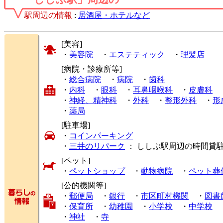
駅周辺の情報
:
居酒屋・ホテルなど
[美容]
・
美容院
・
エステティック
・
理髪店
[病院・診療所等]
・
総合病院
・
病院
・
歯科
・
内科
・
眼科
・
耳鼻咽喉科
・
皮膚科
・
神経、精神科
・
外科
・
整形外科
・
形
・
薬局
[駐車場]
・
コインパーキング
・
三井のリパーク
： ししぶ駅周辺の時間貸
[ペット]
・
ペットショップ
・
動物病院
・
ペット葬
[公的機関等]
・
郵便局
・
銀行
・
市区町村機関
・
図書
・
保育所
・
幼稚園
・
小学校
・
中学校
・
神社
・
寺