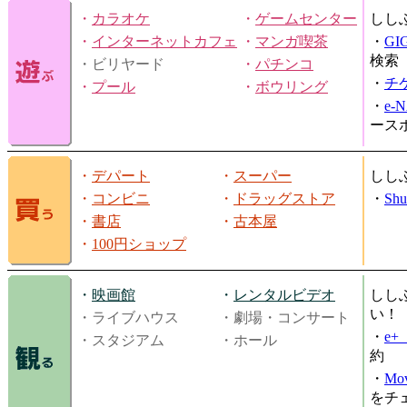
・
カラオケ
・
ゲームセンター
しし
・
インターネットカフェ
・
マンガ喫茶
・
GI
検索
・ビリヤード
・
パチンコ
・
チ
・
プール
・
ボウリング
・
e-
ース
・
デパート
・
スーパー
しし
・
コンビニ
・
ドラッグストア
・
Shu
・
書店
・
古本屋
・
100円ショップ
・
映画館
・
レンタルビデオ
しし
い！
・ライブハウス
・劇場・コンサート
・
e
・スタジアム
・ホール
約
・
Mov
をチ