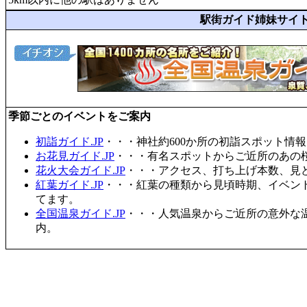
駅街ガイド姉妹サイ
季節ごとのイベントをご案内
初詣ガイド.JP
・・・神社約600か所の初詣スポット情
お花見ガイド.JP
・・・有名スポットからご近所のあの桜
花火大会ガイド.JP
・・・アクセス、打ち上げ本数、見
紅葉ガイド.JP
・・・紅葉の種類から見頃時期、イベン
てます。
全国温泉ガイド.JP
・・・人気温泉からご近所の意外な
内。