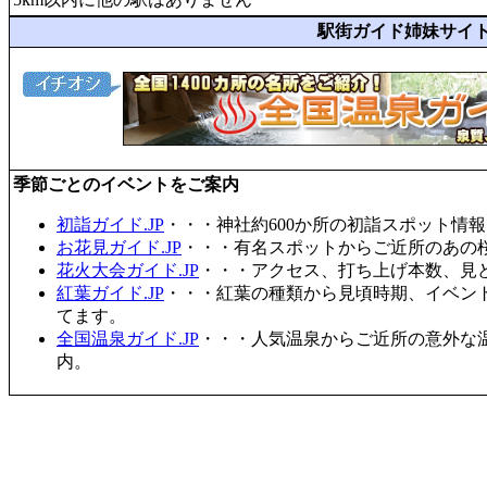
駅街ガイド姉妹サイ
季節ごとのイベントをご案内
初詣ガイド.JP
・・・神社約600か所の初詣スポット情
お花見ガイド.JP
・・・有名スポットからご近所のあの桜
花火大会ガイド.JP
・・・アクセス、打ち上げ本数、見
紅葉ガイド.JP
・・・紅葉の種類から見頃時期、イベン
てます。
全国温泉ガイド.JP
・・・人気温泉からご近所の意外な
内。