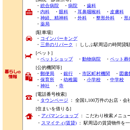
・
総合病院
・
病院
・
歯科
・
内科
・
眼科
・
耳鼻咽喉科
・
皮膚科
・
神経、精神科
・
外科
・
整形外科
・
形
・
薬局
[駐車場]
・
コインパーキング
・
三井のリパーク
： ししぶ駅周辺の時間貸
[ペット]
・
ペットショップ
・
動物病院
・
ペット葬
[公的機関等]
・
郵便局
・
銀行
・
市区町村機関
・
図書
・
保育所
・
幼稚園
・
小学校
・
中学校
・
神社
・
寺
[電話番号検索]
・
タウンページ
： 全国1,100万件のお店
[住まいを借りる]
・
アパマンショップ
： こだわり検索メニュ
・
スマイティ(賃貸)
： 駅周辺の賃貸物件を