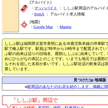
[アルバイト]
・
マッハバイト
： ししぶ駅周辺のアルバイ
・
fromA
：
アルバイト求人情報
[地図]
・
Google Map
・
Mapion
ししぶ駅は福岡県古賀市美明にあるJR鹿児島本線の停車駅
駅で橋上駅です。駅員は7時半から19時半まで配置されて
ぶ駅の由来は辺りの旧地名、鹿部(ししぶ)に由来していて
めにひらがなの表記とのことです。いまでも地元では鹿部
もそれを冠した名前が多いです。ししぶ駅近辺の飲食店は
業しています。
見つけた!jp 地域版
●
駅周辺のあなたのお店を紹介します。掲載に
「ししぶ駅」周辺で
暮らしの情報
:
美容院・病院・駐車場など