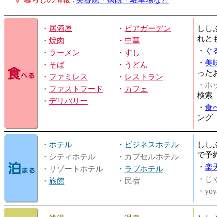
・
居酒屋
・
ビアガーデン
しし
れと
・
焼肉
・
中華
・
ぐ
・
ラーメン
・
すし
・
美
・
そば
・
うどん
った
・
ファミレス
・
レストラン
・ホッ
・
ファストフード
・
カフェ
検索
・
デリバリー
・
食
ング
・
ホテル
・
ビジネスホテル
しし
で予
・シティホテル
・カプセルホテル
・
楽
・リゾートホテル
・
ラブホテル
・じ
・
旅館
・民宿
・yoy