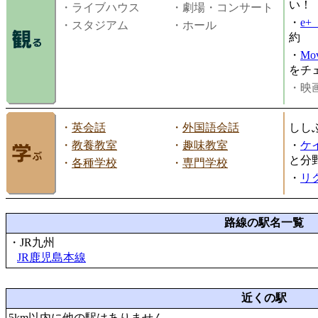
い！
・ライブハウス
・劇場・コンサート
・
e
・スタジアム
・ホール
約
・
Mov
をチ
・映画
・
英会話
・
外国語会話
しし
・
教養教室
・
趣味教室
・
ケ
と分
・
各種学校
・
専門学校
・
リ
路線の駅名一覧
・JR九州
JR鹿児島本線
近くの駅
5km以内に他の駅はありません