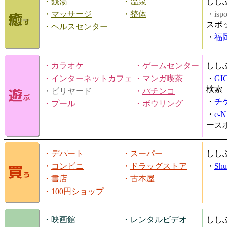
・
銭湯
・
温泉
しし
・
マッサージ
・
整体
・is
スポ
・
ヘルスセンター
・
福
・
カラオケ
・
ゲームセンター
しし
・
インターネットカフェ
・
マンガ喫茶
・
GI
検索
・ビリヤード
・
パチンコ
・
チ
・
プール
・
ボウリング
・
e-
ース
・
デパート
・
スーパー
しし
・
コンビニ
・
ドラッグストア
・
Shu
・
書店
・
古本屋
・
100円ショップ
・
映画館
・
レンタルビデオ
しし