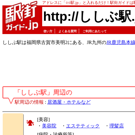
アドレスに「○○駅.jp」と入れるだけ！駅街ガイド
http://ししぶ駅.
｜
｜
使い方
よくある質問
ご利用にあたって
ししぶ駅は福岡県古賀市美明2にある、JR九州の
JR鹿児島本
「ししぶ駅」周辺の
駅周辺の情報
:
居酒屋・ホテルなど
[美容]
・
美容院
・
エステティック
・
理髪店
[病院・診療所等]